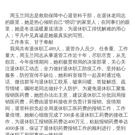
周玉兰同志是救助保障中心退管科干部，在退休老同志
的眼里，她是热心倾听自己“唠叨”的家里人；在同事们的眼
里，她是冬送温暖夏送清凉，为退休职工排忧解难的用心
人；平凡中见真诚是她最真实的写照。
工作务实、甘于奉献
我局共有退休职工489人，退管办人员少、任务重、工作
量大，周玉兰同志从事退管工作近十年，尽职尽责，从无
怨言。今年疫情期间，她积极贯彻局的决策部署，关心关
注退休职工动态，全力做好退休职工防疫工作。坚持贴心
服务，防控宣传不缺位，她和科室领导一起及时通过电
话、微信群等与退休职工联系，嘘寒问暖、答疑解惑、疏
导情绪，嘱咐老同志做好个人防护。为避免退休职工聚集
报销医药费，她想办法出主意，建议退休职工分批回局报
销医药费，药费由退管科接收并负责计算报销。疫情期
间，退管科担负起全局退休职工医药费的报销工作，工作
量倍增。她耐心细致完成了300多名退休职工药费的接收工
作，为退休职工报销医药费达400万元，粘贴报销药费单达
4000多张，保证了退休职药费报销工作的顺利进行，受到
退休职工和同事的一致好评。