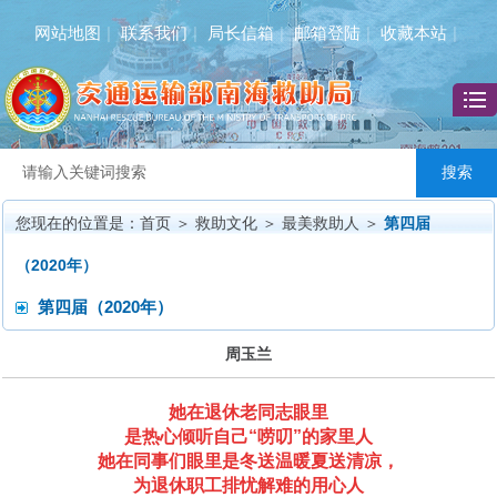
网站地图
|
联系我们
|
局长信箱
|
邮箱登陆
|
收藏本站
|
您现在的位置是：
首页
＞
救助文化
＞
最美救助人
＞
第四届
（2020年）
第四届（2020年）
周玉兰
她在退休老同志眼里
是热心倾听自己“唠叨”的家里人
她在同事们眼里是冬送温暖夏送清凉，
为退休职工排忧解难的用心人