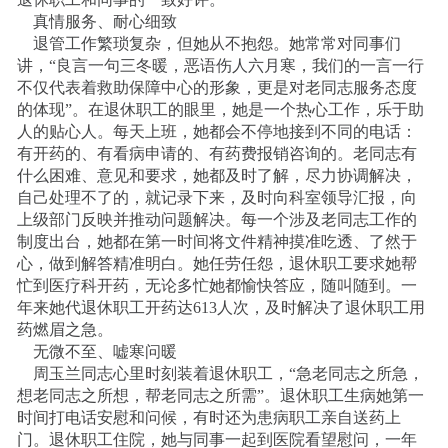
真情服务、耐心细致
退管工作繁琐复杂，但她从不抱怨。她常常对同事们
讲，“良言一句三冬暖，恶语伤人六月寒，我们的一言一行
不仅代表着救助保障中心的形象，更是对老同志服务态度
的体现”。在退休职工的眼里，她是一个热心工作，乐于助
人的贴心人。每天上班，她都会不停地接到不同的电话：
有开药的、有看病申请的、有药费报销咨询的。老同志有
什么困难、意见和要求，她都及时了解，尽力协调解决，
自己处理不了的，就记录下来，及时向科室领导汇报，向
上级部门反映并推动问题解决。每一个涉及老同志工作的
制度出台，她都在第一时间将文件精神摸准吃透、了然于
心，做到解答精准明白。她任劳任怨，退休职工要求她帮
忙到医疗科开药，无论多忙她都愉快答应，随叫随到。一
年来她代退休职工开药达613人次，及时解决了退休职工用
药燃眉之急。
无微不至、嘘寒问暖
周玉兰同志心里时刻装着退休职工，“急老同志之所急，
想老同志之所想，帮老同志之所需”。退休职工生病她第一
时间打电话安慰和问候，有时还为患病职工亲自送药上
门。退休职工住院，她与同事一起到医院看望慰问，一年