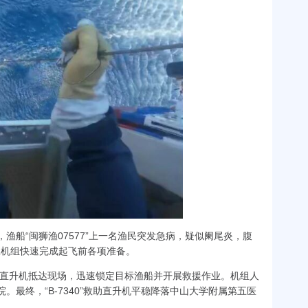
，渔船
“
闽狮渔
07577”
上一名渔民突发急病，疑似阑尾炎，腹
班机组快速完成起飞前各项准备。
直升机抵达现场，迅速锁定目标渔船并开展救援作业。机组人
院。最终，
“B-7340”
救助直升机平稳降落中山大学附属第五医