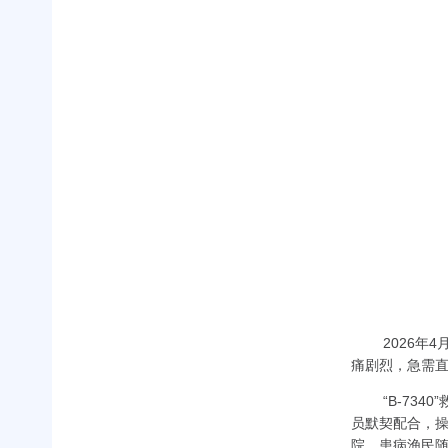
2026年
4
痛剧烈，急需
“B-73
员默契配合，
院，患病渔民