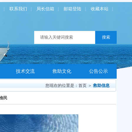
|
联系我们
|
局长信箱
|
邮箱登陆
|
收藏本站
|
技术交流
救助文化
公告公示
您现在的位置是：
首页
＞
救助信息
痛渔民