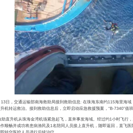
月
13
日，交通运输部南海救助局接到救助信息
:
在珠海东南约
115
海里海域
直升机转运救治。接到救助信息后，立即启动应急救援预案，
“B-7340”
值
40”救助直升机从珠海金湾机场紧急起飞，直奔事发海域。经过约
1
小时飞行，
操作顺畅并成功将患病渔民及
1
名陪同人员接上直升机，随即返回，直飞医
随即转交医护人员进行后续治疗。